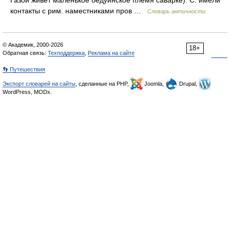
Газой живет маленькое бедуинское племя саварке). С. имели
контакты с рим. наместниками пров …
Словарь античности
© Академик, 2000-2026
18+
Обратная связь:
Техподдержка
,
Реклама на сайте
👣 Путешествия
Экспорт словарей на сайты
, сделанные на PHP,
Joomla,
Drupal,
WordPress, MODx.