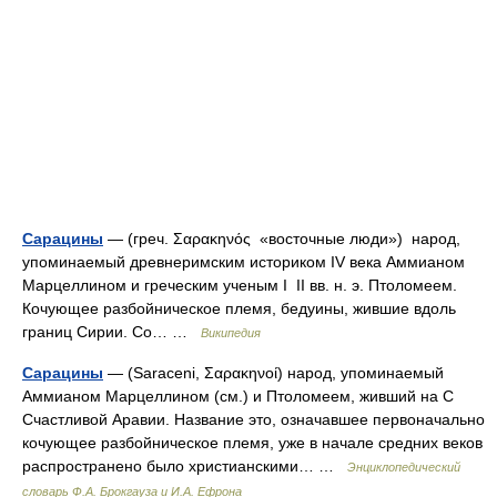
Сарацины
— (греч. Σαρακηνός «восточные люди») народ,
упоминаемый древнеримским историком IV века Аммианом
Марцеллином и греческим ученым I II вв. н. э. Птоломеем.
Кочующее разбойническое племя, бедуины, жившие вдоль
границ Сирии. Со… …
Википедия
Сарацины
— (Saraceni, Σαρακηνοί) народ, упоминаемый
Аммианом Марцеллином (см.) и Птоломеем, живший на С
Счастливой Аравии. Название это, означавшее первоначально
кочующее разбойническое племя, уже в начале средних веков
распространено было христианскими… …
Энциклопедический
словарь Ф.А. Брокгауза и И.А. Ефрона