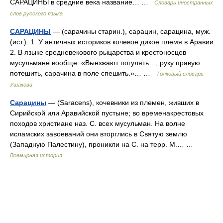
САРАЦИНЫ в средние века название… …
Словарь иностранных
слов русского языка
САРАЦИНЫ
— (сарачины старин.), сарацин, сарацина, муж.
(ист.). 1. У античных историков кочевое дикое племя в Аравии.
2. В языке средневекового рыцарства и крестоносцев
мусульмане вообще. «Выезжают погулять…, руку правую
потешить, сарачина в поле спешить.»… …
Толковый словарь
Ушакова
Сарацины
— (Saracens), кочевники из племен, живших в
Сирийской или Аравийской пустыне; во временакрестовых
походов христиане наз. С. всех мусульман. На волне
исламских завоеваний они вторглись в Святую землю
(Западную Палестину), проникли на С. на терр. М.… …
Всемирная история