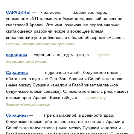
САРАЦИНЫ
— • Saracēni, Σαρακηνοί, народ,
упоминаемый Птолемеем и Аммианом, живший на севере
счастливой Аравии. Это имя, означавшее первоначально
скитающееся разбойническое и воюющее племя,
впоследствии употреблялось и в более обширном смысле …
Реальный словарь классических древностей
сарацины
— сарац ины, ин, ед. ч. ц ин, а …
Русский
орфографический словарь
Сарацины
— в древности араб., бедуинское племя,
обитавшее в пустыне Сев. Зап. Аравии и Синайского п ова
(ныне между Суэцким каналом и Газой живет маленькое
бедуинское племя саварке). С. имели контакты с рим. намест
никами пров. Аравия. Византийцы и …
Древний мир.
Энциклопедический словарь
Сарацины
— (греч. sarakenoi), в древности араб,
бедуинское племя, обитавшее в пустыне сев. зап. Аравии и
Синайского полуострова (ныне между Суэцким каналом и